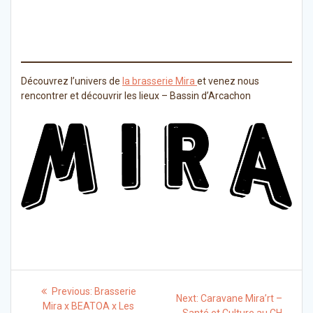
Découvrez l’univers de
la brasserie Mira
et venez nous
rencontrer et découvrir les lieux – Bassin d’Arcachon
Navigation
Previous
Previous:
Brasserie
Next
Next:
Caravane Mira’rt –
post:
de
Mira x BEATOA x Les
post: