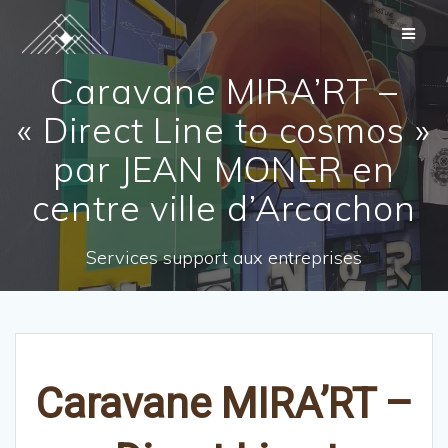
Skip
to
content
Caravane MIRA’RT –
« Direct Line to cosmos »
par JEAN MONER en
centre ville d’Arcachon
Services support aux entreprises
Caravane MIRA’RT –