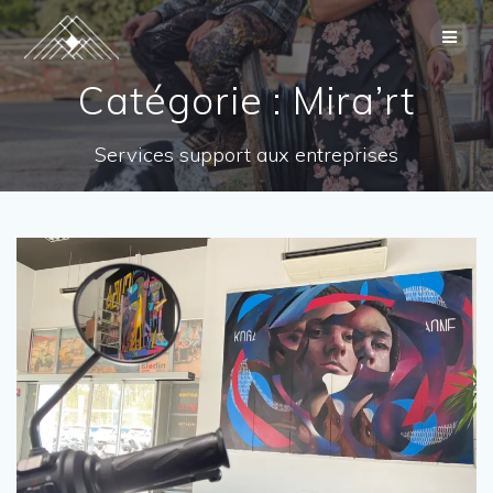
Skip
to
content
Catégorie :
Mira’rt
Services support aux entreprises