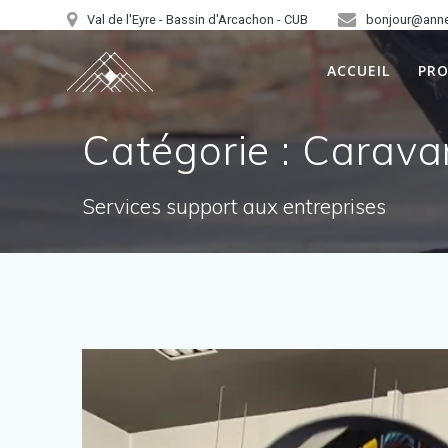
Skip
Val de l'Eyre - Bassin d'Arcachon - CUB
bonjour@ann
to
content
ACCUEIL
PR
Catégorie :
Caravan
Services support aux entreprises