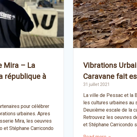
e Mira – La
Vibrations Urbai
la république à
Caravane fait e
31 juillet 2021
La ville de Pessac et la
les cultures urbaines au 
rtenaires pour célébrer
Deuxième escale de la ca
brations urbaines. Apres
Retrouvez les oeuvres de
asserie Mira, les oeuvres
et Stéphane Carricondo s
éo et Stéphane Carricondo
Read more