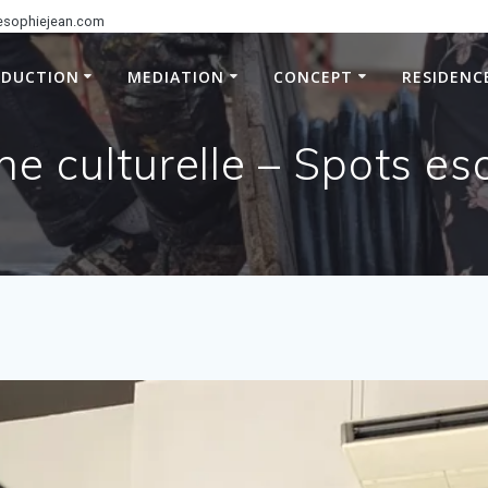
esophiejean.com
ODUCTION
MEDIATION
CONCEPT
RESIDENC
e culturelle – Spots es