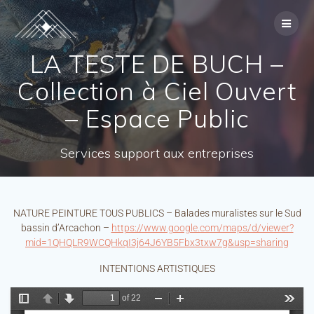
LA TESTE DE BUCH –
Collection à Ciel Ouvert
– Espace Public
Services support aux entreprises
NATURE PEINTURE TOUS PUBLICS – Balades muralistes sur le Sud
bassin d’Arcachon –
https://www.google.com/maps/d/viewer?
mid=1QHQLR9WCQHkqI3j64J6YB5Fbx3txw7g&usp=sharing
INTENTIONS ARTISTIQUES