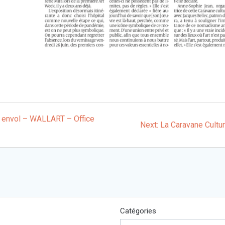
r envol – WALLART – Office
Next
Next:
La Caravane Cultur
post:
Catégories