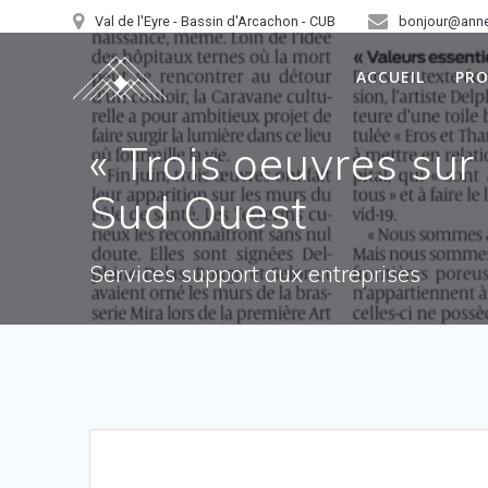
Skip
Val de l'Eyre - Bassin d'Arcachon - CUB
bonjour@ann
to
content
ACCUEIL
PR
« Trois oeuvres sur
Sud Ouest
Services support aux entreprises