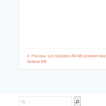
Navigation
Previous
Previous:
Les Quetzals d’A-MO prennent leu
post:
de
Notarial B’A
l’article
Rechercher