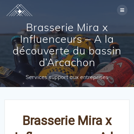
Skip
to
content
Brasserie Mira x
Influenceurs – A la
découverte du bassin
d’Arcachon
Services support aux entreprises
Brasserie Mira x