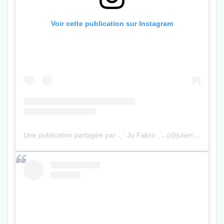
Voir cette publication sur Instagram
Une publication partagée par ˗ˏˋ Ju Fabro ˎˊ˗ (@julienfabro)