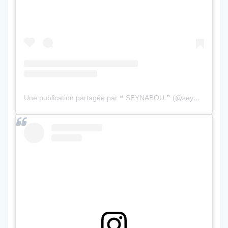
Une publication partagée par ❝ SEYNABOU ❞ (@seynabou)