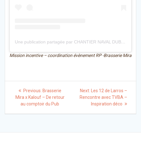
Une publication partagée par CHANTIER NAVAL DUBOURDIEU (@dubourdieu_boats_official)
Mission incentive – coordination évènement RP -Brasserie Mira
Navigation
Previous
Next
Previous:
Brasserie
Next:
Les 12 de Larros –
post:
post:
de
Mira x Kalouf – De retour
Rencontre avec TVBA –
au comptoir du Pub
Inspiration déco
l’article