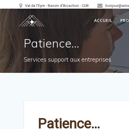
Skip
Val de l'Eyre - Bassin d'Arcachon - CUB
bonjour@ann
to
content
ACCUEIL
PR
Patience…
Services support aux entreprises
Patience…