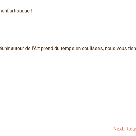
ent artistique !
unir autour de l’Art prend du temps en coulisses, nous vous tie
Next
Next:
Rola
post: