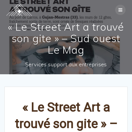
Skip
to
content
« Le Street Art a trouvé
son gite » – Sud ouest
Le Mag
Services support aux entreprises
« Le Street Art a
trouvé son gite » –