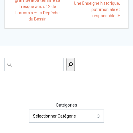
de
graff Beatoa termine sa
post:
Une Enseigne historique,
fresque aux « 12 de
patrimoniale et
l’article
Larros » » – La Dépêche
responsable
du Bassin
Rechercher
Catégories