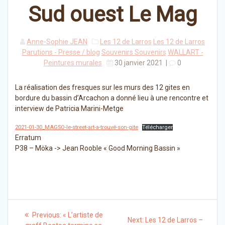
Sud ouest Le Mag
Anne-Sophie JEAN
Les 12 de Larros
Les 12 de Larros
Parutions - Presse / blog
Souvenirs Souvenirs
WALLART -
Peintures murales
30 janvier 2021
|
0
La réalisation des fresques sur les murs des 12 gites en
bordure du bassin d’Arcachon a donné lieu à une rencontre et
interview de Patricia Marini-Metge
2021-01-30_MAGSO-le-street-art-a-trouvé-son-gite
Télécharger
Erratum
P38 – Möka -> Jean Rooble « Good Morning Bassin »
Navigation
Previous
Previous:
« L’artiste de
Next
Next:
Les 12 de Larros –
post: