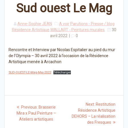
Sud ouest Le Mag
Anne-Sophie JEAN
A voir
Parutions - Presse / blog
Résidence Artistique
WALLART - Peintures murales
30
avril 2022
|
0
Rencontre et Interview par Nicolas Espitalier au pied du mur
de l’Olympia – 30 avril 2022 à l’occasion de la Résidence
Artistique menée à Arcachon
SUD-OUEST-LE-Mag-Mai-2022
Télécharger
Navigation
Next
Next:
Restitution
Previous
Previous:
Brasserie
post:
de
Résidence Artistique
post:
Mira x Paul Peinture –
DEHORS – La réalisation
Ateliers artistiques
l’article
des Fresques