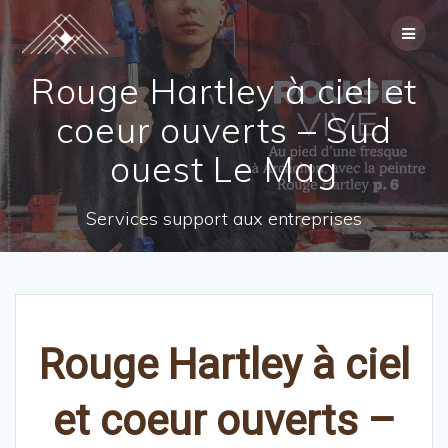
Skip
to
content
Rouge Hartley à ciel et
coeur ouverts – Sud
ouest Le Mag
Services support aux entreprises
Rouge Hartley à ciel
et coeur ouverts –