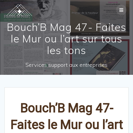
Skip
to
content
Bouch’B Mag 47- Faites
le Mur ou l’art sur tous
les tons
Services support aux entreprises
Bouch’B Mag 47-
Faites le Mur ou l’art