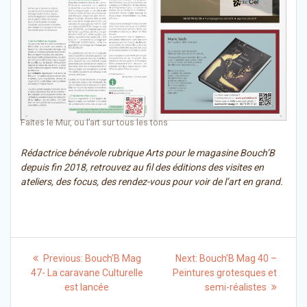
Faites le Mur, ou l’art sur tous les tons
Rédactrice bénévole rubrique Arts pour le magasine Bouch’B
depuis fin 2018, retrouvez au fil des éditions des visites en
ateliers, des focus, des rendez-vous pour voir de l’art en grand.
Navigation
Previous
Next
Previous:
Bouch’B Mag
Next:
Bouch’B Mag 40 –
post:
post:
de
47- La caravane Culturelle
Peintures grotesques et
est lancée
semi-réalistes